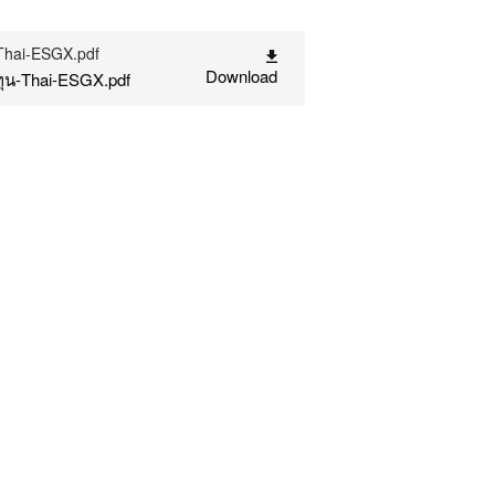
-Thai-ESGX.pdf
Download
ทุน-Thai-ESGX.pdf