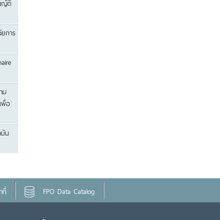
ญัติ
ฉัยการ
aire
วาม
พื่อ
บัน
ที่
FPO Data Catalog