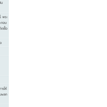
ชน
ิ์ พระ
ระกอบ
ดเชื้อ
ิจ
ารให้
รับผลก