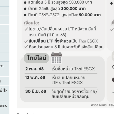
สาร
น
เข้าใจ
องค์กร