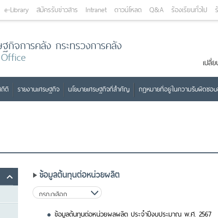
e-Library
สมัครรับข่าวสาร
Intranet
ดาวน์โหลด
Q&A
ร้องเรียนทั่วไป
ร
ษฐกิจการคลัง กระทรวงการคลัง
 Office
เปลี
ถิติ
รายงานเศรษฐกิจ
นโยบายเศรษฐกิจที่สำคัญ
กฎหมายที่อยู่ในความรับผิดชอ
ข้อมูลต้นทุนต่อหน่วยผลิต
ข้อมูลต้นทุนต่อหน่วยผลผลิต ประจำปีงบประมาณ พ.ศ. 2567