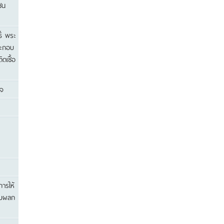
ชน
ิ์ พระ
ระกอบ
ดเชื้อ
ิจ
ารให้
รับผลก