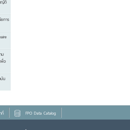
ญัติ
ฉัยการ
aire
วาม
พื่อ
บัน
ที่
FPO Data Catalog