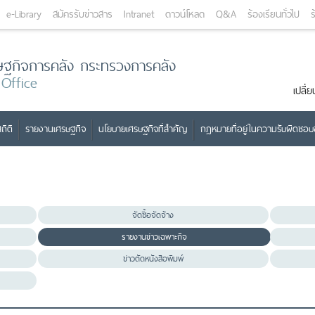
e-Library
สมัครรับข่าวสาร
Intranet
ดาวน์โหลด
Q&A
ร้องเรียนทั่วไป
ร
ษฐกิจการคลัง กระทรวงการคลัง
 Office
เปลี
ถิติ
รายงานเศรษฐกิจ
นโยบายเศรษฐกิจที่สำคัญ
กฎหมายที่อยู่ในความรับผิดชอ
จัดซื้อจัดจ้าง
รายงานข่าวเฉพาะกิจ
ข่าวตัดหนังสือพิมพ์