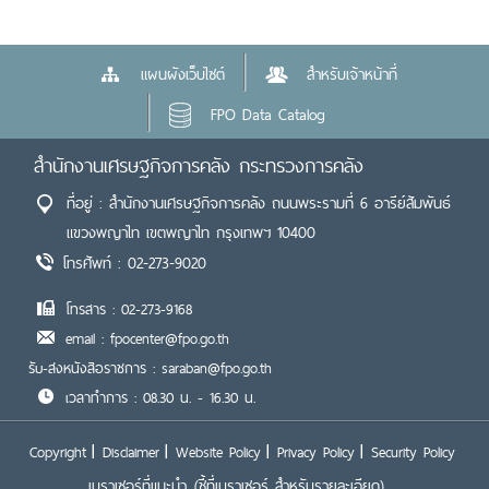
แผนผังเว็บไซต์
สำหรับเจ้าหน้าที่
FPO Data Catalog
สำนักงานเศรษฐกิจการคลัง กระทรวงการคลัง
ที่อยู่ : สำนักงานเศรษฐกิจการคลัง ถนนพระรามที่ 6 อารีย์สัมพันธ์
แขวงพญาไท เขตพญาไท กรุงเทพฯ 10400
โทรศัพท์ : 02-273-9020
โทรสาร : 02-273-9168
email : fpocenter@fpo.go.th
รับ-ส่งหนังสือราชการ : saraban@fpo.go.th
เวลาทำการ : 08.30 น. - 16.30 น.
Copyright
Disclaimer
Website Policy
Privacy Policy
Security Policy
เบราเซอร์ที่แนะนำ
(ชี้ที่เบราเซอร์ สำหรับรายละเอียด)