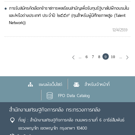
การรับสมัครคัดเลือกข้าราชการพลเรียนสามัญเพื่อรับทุนรัฐบาลไปฝึกอบรมใน
และ/หรือต่างประเทศ ประจำปี ๒๕๕๙ (ทุนสำหรับผู้มีศักยภาพสูง (Talent
Network))
12/4/2559
...
6
7
8
9
10
...
แผนผังเว็บไซต์
สำหรับเจ้าหน้าที่
FPO Data Catalog
สำนักงานเศรษฐกิจการคลัง กระทรวงการคลัง
ที่อยู่ : สำนักงานเศรษฐกิจการคลัง ถนนพระรามที่ 6 อารีย์สัมพันธ์
แขวงพญาไท เขตพญาไท กรุงเทพฯ 10400