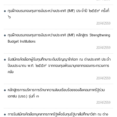
ทุนฝึกอบรมกองทุนการเงินระหว่างประเทศ (IMF) ประจำปี ๒๕๕๙ ครั้งที่
๖
20/4/2559
ทุนฝึกอบรมกองทุนการเงินระหว่างประเทศ (IMF) หลักสูตร Strengthening
Budget Institutions
20/4/2559
รับสมัครคัดเลือกผู้รับทุนศึกษาระดับปริญญาโท/เอก ณ ต่างประเทศ ประจำ
ปีงบประมาณ พ.ศ. ๒๕๕๙ จากกองทุนพัฒนาบุคลากรของกระทรวงการ
คลัง
20/4/2559
หลักสูตรการบริหารการรักษาความสงบเรียบร้อยของสังคอมภาครัฐร่วม
เอกชน (บรอ.) รุ่นที่ ๓
20/4/2559
การรับสมัครคัดเลือกบุคลากรภาครัฐเพื่อรับทุนรัฐบาลไปศึกษาวิชา ณ ต่าง