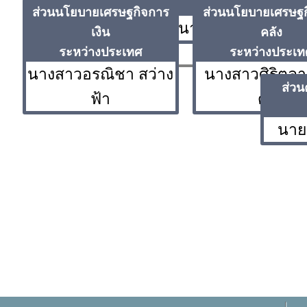
(เศรษฐกรเชี่ยวชาญ)
ส่วนนโยบายเศรษฐกิจการ
ส่วนนโยบายเศรษฐก
นายมเหศวร เครือวั
เงิน
คลัง
ระหว่างประเทศ
ระหว่างประเท
นางสาวอรณิชา สว่าง
นางสาวศิริตลา
ส่วน
ฟ้า
ด้วง
นาย