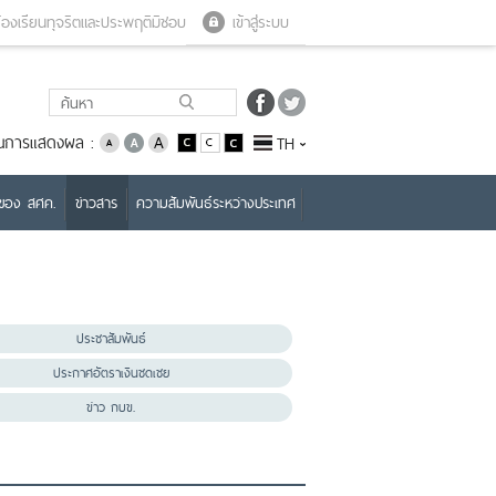
Close menu
Open menu
้องเรียนทุจริตและประพฤติมิชอบ
เข้าสู่ระบบ
่ยนการแสดงผล :
TH
บของ สศค.
ข่าวสาร
ความสัมพันธ์ระหว่างประเทศ
ประชาสัมพันธ์
ประกาศอัตราเงินชดเชย
ข่าว กบข.