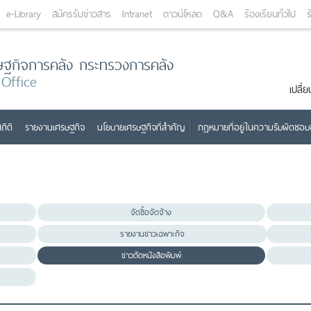
e-Library
สมัครรับข่าวสาร
Intranet
ดาวน์โหลด
Q&A
ร้องเรียนทั่วไป
ร
ษฐกิจการคลัง กระทรวงการคลัง
 Office
เปลี
ถิติ
รายงานเศรษฐกิจ
นโยบายเศรษฐกิจที่สำคัญ
กฎหมายที่อยู่ในความรับผิดชอ
จัดซื้อจัดจ้าง
รายงานข่าวเฉพาะกิจ
ข่าวตัดหนังสือพิมพ์