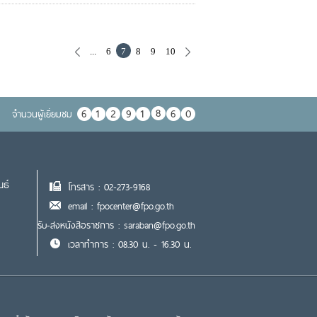
...
6
7
8
9
10
จำนวนผู้เยื่ยมชม
นธ์
โทรสาร : 02-273-9168
email : fpocenter@fpo.go.th
รับ-ส่งหนังสือราชการ : saraban@fpo.go.th
เวลาทำการ : 08.30 น. - 16.30 น.