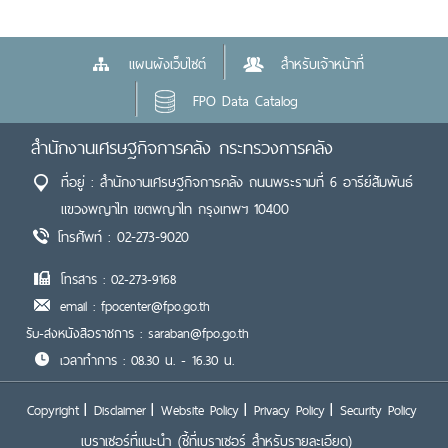
แผนผังเว็บไซต์
สำหรับเจ้าหน้าที่
FPO Data Catalog
สำนักงานเศรษฐกิจการคลัง กระทรวงการคลัง
ที่อยู่ : สำนักงานเศรษฐกิจการคลัง ถนนพระรามที่ 6 อารีย์สัมพันธ์
แขวงพญาไท เขตพญาไท กรุงเทพฯ 10400
โทรศัพท์ : 02-273-9020
โทรสาร : 02-273-9168
email : fpocenter@fpo.go.th
รับ-ส่งหนังสือราชการ : saraban@fpo.go.th
เวลาทำการ : 08.30 น. - 16.30 น.
Copyright
Disclaimer
Website Policy
Privacy Policy
Security Policy
เบราเซอร์ที่แนะนำ
(ชี้ที่เบราเซอร์ สำหรับรายละเอียด)