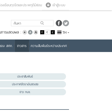
Close menu
Open menu
้องเรียนทุจริตและประพฤติมิชอบ
เข้าสู่ระบบ
่ยนการแสดงผล :
TH
บของ สศค.
ข่าวสาร
ความสัมพันธ์ระหว่างประเทศ
ประชาสัมพันธ์
ประกาศอัตราเงินชดเชย
ข่าว กบข.