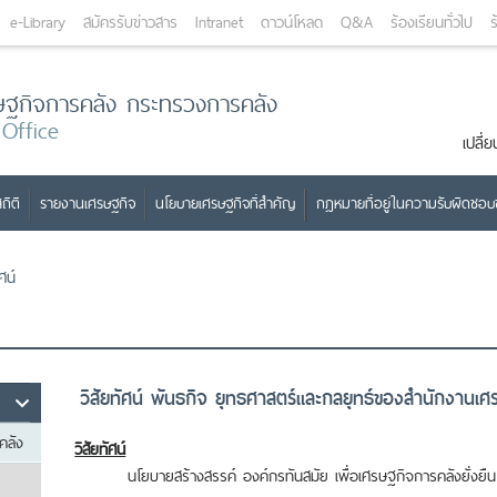
e-Library
สมัครรับข่าวสาร
Intranet
ดาวน์โหลด
Q&A
ร้องเรียนทั่วไป
ร
ษฐกิจการคลัง กระทรวงการคลัง
 Office
เปลี
ถิติ
รายงานเศรษฐกิจ
นโยบายเศรษฐกิจที่สำคัญ
กฎหมายที่อยู่ในความรับผิดชอ
ัศน์
วิสัยทัศน์ พันธกิจ ยุทธศาสตร์และกลยุทธ์ของสำนักงานเ
คลัง
วิสัยทัศน์
นโยบายสร้างสรรค์ องค์กรทันสมัย เพื่อเศรษฐกิจการคลังยั่งยืน