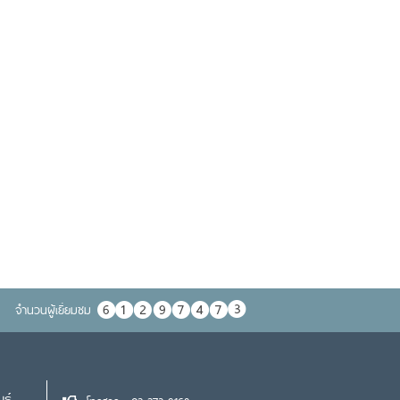
จำนวนผู้เยื่ยมชม
นธ์