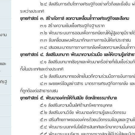
๒.๔ ส่งเสริมการเติบโตทางเศรษฐกิจอย่างทั่วถึงและยั่งยืน ผ่า
ระหว่างประเทศ
ยุทธศาสตร์ ๓.
สร้างโอกาส ลดความเหลื่อมล้ำทางเศรษฐกิจและสังคม
๓.๑ สร้างความเข้มแข็งเศรษฐกิจฐานราก
๓.๒ พัฒนาระบบการออมเพื่อการเกษียณให้ผู้สูงอายุมีรายได้
กงาน
๓.๓ ขับเคลื่อนแผนพัฒนาทักษะทางการเงินให้แก่ประชาชน
๓.๔ เสนอแนะมาตรการทางการคลังเพื่อลดความเหลื่อมล้ำทางเ
ยุทธศาสตร์ ๔. ส่งเสริมบทบาท พัฒนาความร่วมมือ และให้ความรู้แก่ส
๔.๑ ส่งเสริมบทบาทเชิงรุกและพัฒนาเครือข่ายที่เข้มแข็งร่วมกั
ตและ
ทั้งในประเทศและต่างประเทศ
ง
๔.๒ ส่งเสริมบทบาทของไทยในเวทีความร่วมมือการเงินการคลัง
เศรฐ
๔.๓ เผยแพร่ข้อมูลข่าวสาร มาตรการเศรษฐกิจการคลัง และผลงานเ
ที่ถูกต้องต่อสาธารณชน
ยุทธศาสตร์ ๕. พัฒนาองค์กรให้ทันสมัย ยึดหลักธรรมาภิบาล
๕.๑ ส่งเสริมความเป็นเลิศด้านทรัพยากรบุคคล
๕.๒ ส่งเสริมงานวิจัย พัฒนาองค์ความรู้และนวัตกรรม
๕.๓ เสริมศักยภาพขององค์กรด้วยนวัตกรรมข้อมูลและฐานข้
๕.๔ พัฒนาระบบเทคโนโลยีสารสนเทศและรักษาความมั่นคงปลอ
๕.๕ พัฒนาระบบบริหาร และการตรวจสอบให้โปร่งใสและมีประ