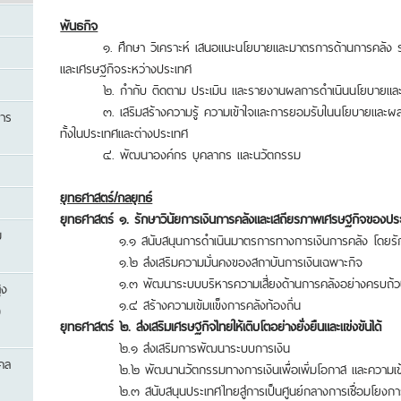
พันธกิจ
๑. ศึกษา วิเคราะห์ เสนอแนะนโยบายและมาตรการด้านการคลัง ร
และเศรษฐกิจระหว่างประเทศ
๒. กำกับ ติดตาม ประเมิน และรายงานผลการดำเนินนโยบายและม
๓. เสริมสร้างความรู้ ความเข้าใจและการยอมรับในนโยบายและผลงาน
การ
ทั้งในประเทศและต่างประเทศ
๔. พัฒนาองค์กร บุคลากร และนวัตกรรม
ยุทธศาสตร์/กลยุทธ์
ยุทธศาสตร์ ๑. รักษาวินัยการเงินการคลังและเสถียรภาพเศรษฐกิจของปร
ม
๑.๑ สนับสนุนการดำเนินมาตรการทางการเงินการคลัง โดยรักษาวิ
๑.๒ ส่งเสริมความมั่นคงของสถาบันการเงินเฉพาะกิจ
๑.๓ พัฒนาระบบบริหารความเสี่ยงด้านการคลังอย่างครบถ้วนแ
ูง
๑.๔ สร้างความเข้มแข็งการคลังท้องถิ่น
)
ยุทธศาสตร์ ๒. ส่งเสริมเศรษฐกิจไทยให้เติบโตอย่างยั่งยืนและแข่งขันได้
๒.๑ ส่งเสริมการพัฒนาระบบการเงิน
คคล
๒.๒ พัฒนานวัตกรรมทางการเงินเพื่อเพิ่มโอกาส และความเข้มแ
๒.๓ สนับสนุนประเทศไทยสู่การเป็นศูนย์กลางการเชื่อมโยงการค้า