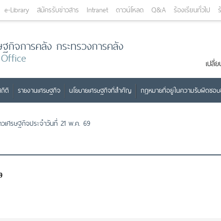
e-Library
สมัครรับข่าวสาร
Intranet
ดาวน์โหลด
Q&A
ร้องเรียนทั่วไป
ร
ษฐกิจการคลัง กระทรวงการคลัง
 Office
เปลี
ถิติ
รายงานเศรษฐกิจ
นโยบายเศรษฐกิจที่สำคัญ
กฎหมายที่อยู่ในความรับผิดชอ
่าวเศรษฐกิจประจำวันที่ 21 พ.ค. 69
9