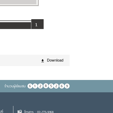
Download
จำนวนผู้เยื่ยมชม
นธ์
โทรสาร : 02-273-9168