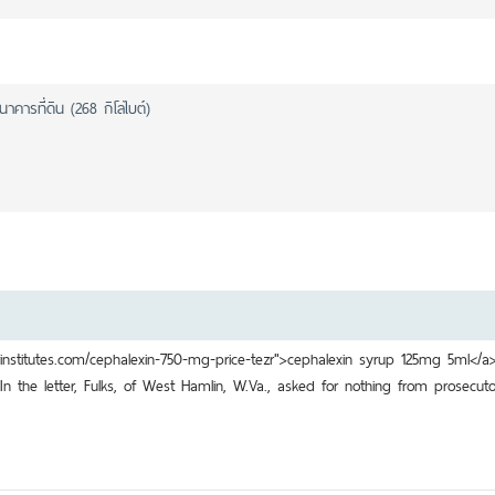
าคารที่ดิน (268 กิโลไบต์)
lrinstitutes.com/cephalexin-750-mg-price-tezr">cephalexin syrup 125mg 5ml</a
the letter, Fulks, of West Hamlin, W.Va., asked for nothing from prosecutors