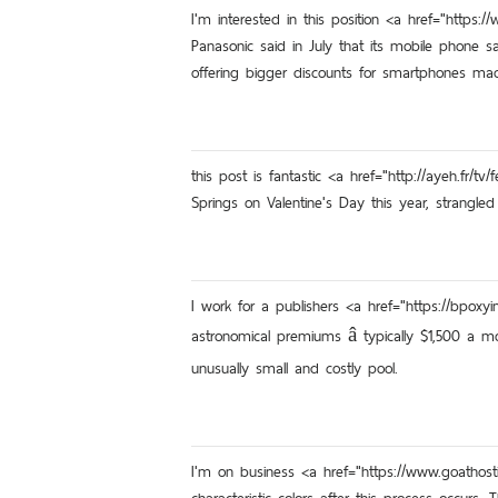
I'm interested in this position <a href="https
Panasonic said in July that its mobile phone 
offering bigger discounts for smartphones m
this post is fantastic <a href="http://ayeh.fr
Springs on Valentine's Day this year, strangl
I work for a publishers <a href="https://bpoxy
astronomical premiums â typically $1,500 a
unusually small and costly pool.
I'm on business <a href="https://www.goathost