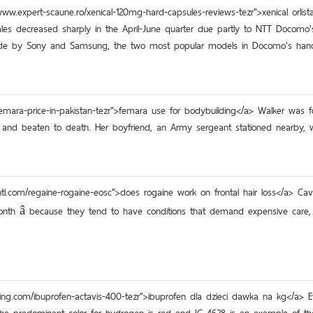
://www.expert-scaune.ro/xenical-120mg-hard-capsules-reviews-tezr">xenical orl
sales decreased sharply in the April-June quarter due partly to NTT Docomo
ade by Sony and Samsung, the two most popular models in Docomo's hands
/tv/femara-price-in-pakistan-tezr">femara use for bodybuilding</a> Walker wa
ed and beaten to death. Her boyfriend, an Army sergeant stationed nearby, w
intl.com/regaine-rogaine-eosc">does rogaine work on frontal hair loss</a> 
 month â because they tend to have conditions that demand expensive car
ing.com/ibuprofen-actavis-400-tezr">ibuprofen dla dzieci dawka na kg</a> E