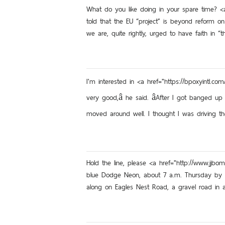
What do you like doing in your spare time? <a h
told that the EU “project” is beyond reform o
we are, quite rightly, urged to have faith in “t
I'm interested in <a href="https://bpoxyintl.co
very good,â he said. âAfter I got banged up 
moved around well. I thought I was driving the 
Hold the line, please <a href="http://www.jj
blue Dodge Neon, about 7 a.m. Thursday by a
along on Eagles Nest Road, a gravel road in