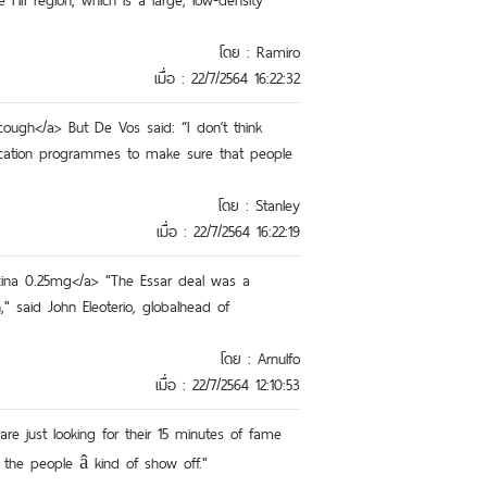
 HII region, which is a large, low-density
โดย : Ramiro
เมื่อ : 22/7/2564 16:22:32
y cough</a> But De Vos said: “I don’t think
education programmes to make sure that people
โดย : Stanley
เมื่อ : 22/7/2564 16:22:19
oxina 0.25mg</a> "The Essar deal was a
" said John Eleoterio, globalhead of
โดย : Arnulfo
เมื่อ : 22/7/2564 12:10:53
e just looking for their 15 minutes of fame
the people â kind of show off."