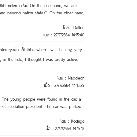
etkisi nelerdir</a> On the one hand, we are
 and beyond nation states”. On the other hand,
โดย : Dalton
เมื่อ : 27/7/2564 14:15:40
terrey</a> âI think when I was healthy, very,
 in the field, I thought I was pretty active,
โดย : Napoleon
เมื่อ : 27/7/2564 14:15:29
a> The young people were found in the car, a
 association president. The car was parked
โดย : Rodrigo
เมื่อ : 27/7/2564 14:15:18