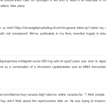
. The predominant color for hydrogen is red and IC 4628 is an example of the
mations take place.
a href="https://simadigitalmarketing.ir/cost-for-generic-lotrel-vjcr">lotrel dr
 That’s not complacent. We’ve, particularly in my time, invested hugely in 
y3gvinaphone.vn/digoxin-assos-025-mg-satn-al-sqdq">para que sirve la dig
came as a combination of a structured capitalsolution and an M&A transaction,
ver.com/diamox-buy-canada-2olg">diamox online canada</a> "I think people ar
"They don't think about the repercussions later on. He was trying to impress 