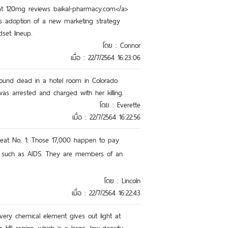
istat 120mg reviews baikal-pharmacy.com</a>
's adoption of a new marketing strategy
et lineup.
โดย : Connor
เมื่อ : 22/7/2564 16:23:06
s found dead in a hotel room in Colorado
as arrested and charged with her killing.
โดย : Everette
เมื่อ : 22/7/2564 16:22:56
Caveat No. 1: Those 17,000 happen to pay
e, such as AIDS. They are members of an
โดย : Lincoln
เมื่อ : 22/7/2564 16:22:43
very chemical element gives out light at