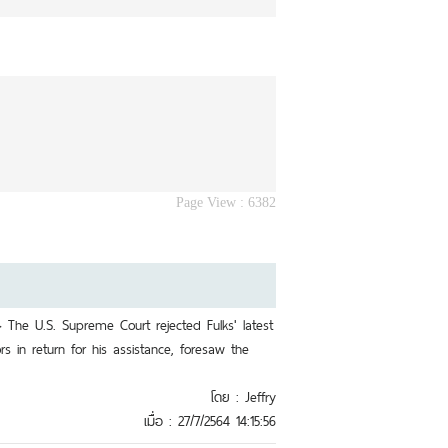
Page View :
6382
> The U.S. Supreme Court rejected Fulks' latest
 in return for his assistance, foresaw the
โดย : Jeffry
เมื่อ : 27/7/2564 14:15:56