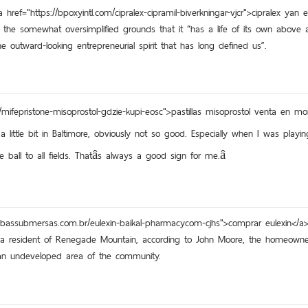
ref="https://bpoxyintl.com/cipralex-cipramil-biverkningar-vjcr">cipralex yan 
n the somewhat oversimplified grounds that it “has a life of its own above
he outward-looking entrepreneurial spirit that has long defined us”.
m/mifepristone-misoprostol-gdzie-kupi-eosc">pastillas misoprostol venta en mon
a little bit in Baltimore, obviously not so good. Especially when I was playing
ball to all fields. Thatâs always a good sign for me.â
bombassubmersas.com.br/eulexin-baikal-pharmacycom-cjhs">comprar eulexin</
 resident of Renegade Mountain, according to John Moore, the homeowners
 an undeveloped area of the community.