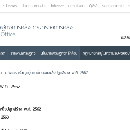
e-Library
สมัครรับข่าวสาร
Intranet
ดาวน์โหลด
Q&A
ร้องเรียนทั่วไป
ร
ษฐกิจการคลัง กระทรวงการคลัง
 Office
เปลี
ถิติ
รายงานเศรษฐกิจ
นโยบายเศรษฐกิจที่สำคัญ
กฎหมายที่อยู่ในความรับผิดชอ
ค.
>
พระราชบัญญัติภาษีที่ดินและสิ่งปลูกสร้าง พ.ศ. 2562
 พ.ศ. 2562
สิ่งปลูกสร้าง พ.ศ. 2562
ศ. 2563