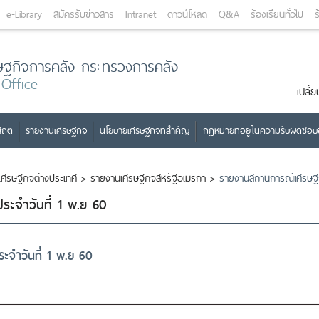
e-Library
สมัครรับข่าวสาร
Intranet
ดาวน์โหลด
Q&A
ร้องเรียนทั่วไป
ร
ษฐกิจการคลัง กระทรวงการคลัง
 Office
เปลี
ถิติ
รายงานเศรษฐกิจ
นโยบายเศรษฐกิจที่สำคัญ
กฎหมายที่อยู่ในความรับผิดชอ
เศรษฐกิจต่างประเทศ
>
รายงานเศรษฐกิจสหรัฐอเมริกา
>
รายงานสถานการณ์เศรษฐกิ
ะจำวันที่ 1 พ.ย 60
จำวันที่ 1 พ.ย 60