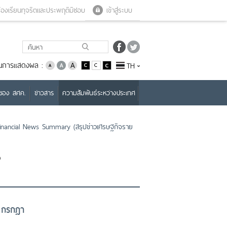
Close menu
Open menu
้องเรียนทุจริตและประพฤติมิชอบ
เข้าสู่ระบบ
่ยนการแสดงผล :
TH
บของ สศค.
ข่าวสาร
ความสัมพันธ์ระหว่างประเทศ
nancial News Summary (สรุปข่าวเศรษฐกิจราย
ง
8 กรกฎา