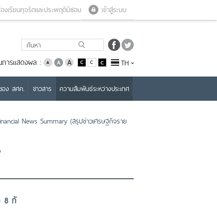
Close menu
Open menu
้องเรียนทุจริตและประพฤติมิชอบ
เข้าสู่ระบบ
่ยนการแสดงผล :
TH
บของ สศค.
ข่าวสาร
ความสัมพันธ์ระหว่างประเทศ
nancial News Summary (สรุปข่าวเศรษฐกิจราย
ง
 8 กั