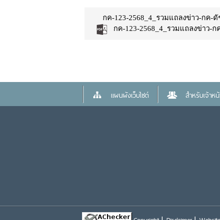
กค-123-2568_4_รวมแถลงข่าว-กค-ดั
กค-123-2568_4_รวมแถลงข่าว-กค
แผนผังเว็บไซต์
สำหรับเจ้าหน้า
Copyright
Disclaimer
Website