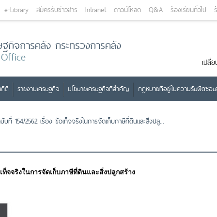
e-Library
สมัครรับข่าวสาร
Intranet
ดาวน์โหลด
Q&A
ร้องเรียนทั่วไป
ร
ษฐกิจการคลัง กระทรวงการคลัง
 Office
เปลี
ถิติ
รายงานเศรษฐกิจ
นโยบายเศรษฐกิจที่สำคัญ
กฎหมายที่อยู่ในความรับผิดชอ
บที่ 154/2562 เรื่อง ข้อเท็จจริงในการจัดเก็บภาษีที่ดินและสิ่งปลู...
อเท็จจริงในการจัดเก็บภาษีที่ดินและสิ่งปลูกสร้าง