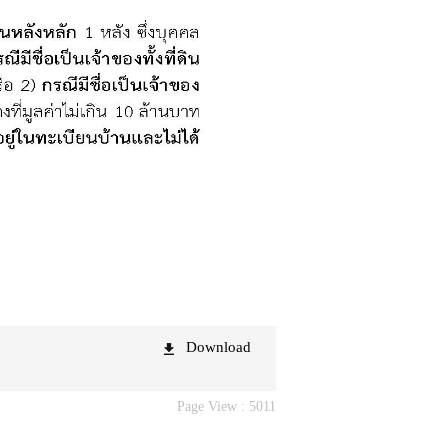
Download
Page View :
5011