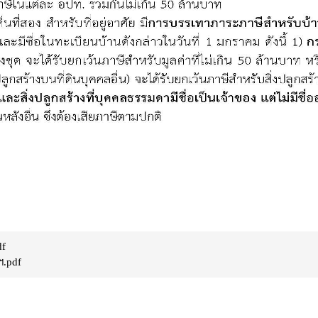
df
ฯ.pdf