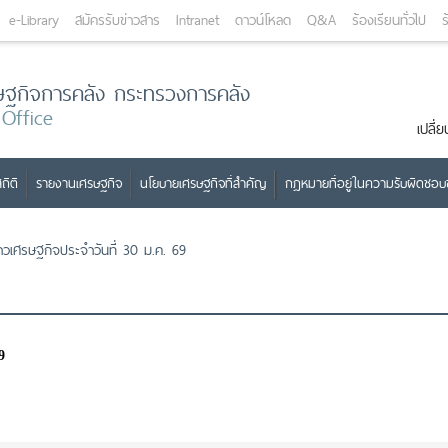
e-Library
สมัครรับข่าวสาร
Intranet
ดาวน์โหลด
Q&A
ร้องเรียนทั่วไป
ร
ษฐกิจการคลัง กระทรวงการคลัง
 Office
เปลี
ถิติ
รายงานเศรษฐกิจ
นโยบายเศรษฐกิจที่สำคัญ
กฎหมายที่อยู่ในความรับผิดชอ
่าวเศรษฐกิจประจำวันที่ 30 ม.ค. 69
9