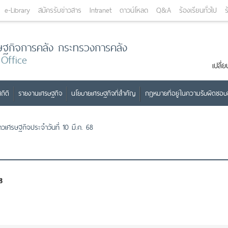
e-Library
สมัครรับข่าวสาร
Intranet
ดาวน์โหลด
Q&A
ร้องเรียนทั่วไป
ร
ษฐกิจการคลัง กระทรวงการคลัง
 Office
เปลี
ถิติ
รายงานเศรษฐกิจ
นโยบายเศรษฐกิจที่สำคัญ
กฎหมายที่อยู่ในความรับผิดชอ
่าวเศรษฐกิจประจำวันที่ 10 มี.ค. 68
8