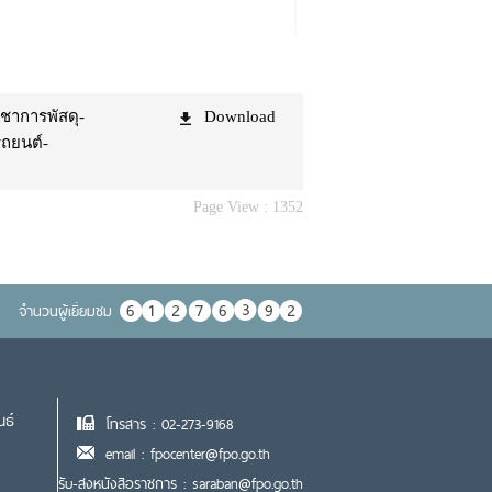
ชาการพัสดุ-
Download
รถยนต์-
Page View :
1352
จำนวนผู้เยื่ยมชม
นธ์
โทรสาร : 02-273-9168
email : fpocenter@fpo.go.th
รับ-ส่งหนังสือราชการ : saraban@fpo.go.th