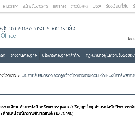
e-Library
สมัครรับข่าวสาร
Intranet
ดาวน์โหลด
Q&A
ร้องเรียนทั่วไป
ร
ษฐกิจการคลัง กระทรวงการคลัง
 Office
เปลี
ถิติ
รายงานเศรษฐกิจ
นโยบายเศรษฐกิจที่สำคัญ
กฎหมายที่อยู่ในความรับผิดชอ
้างชั่วคราว
>
ประกาศรับสมัครคัดเลือกลูกจ้างชั่วคราวรายเดือน ตำแหน่งนักทรัพยากร
ราวรายเดือน ตำแหน่งนักทรัพยากรบุคคล (ปริญญาโท) ตำแหน่งนักวิชาการพัส
ละตำแหน่งพนักงานขับรถยนต์ (ม.6/ปวช.)