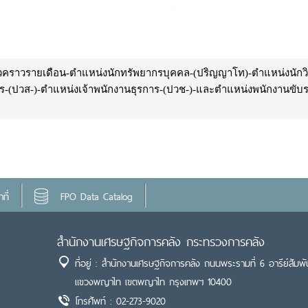
ั่วคราวรายเดือน-ตำแหน่งนักทรัพยากรบุคคล-(ปริญญาโท)-ตำแหน่งนักวิ
าร-(ปวส-)-ตำแหน่งเจ้าพนักงานธุรการ-(ปวช-)-และตำแหน่งพนักงานขับ
ที่
FPO Data Catalog
สำนักงานเศรษฐกิจการคลัง กระทรวงการคลัง
ที่อยู่ : สำนักงานเศรษฐกิจการคลัง ถนนพระรามที่ 6 อารีย์สัมพั
แขวงพญาไท เขตพญาไท กรุงเทพฯ 10400
โทรศัพท์ : 02-273-9020