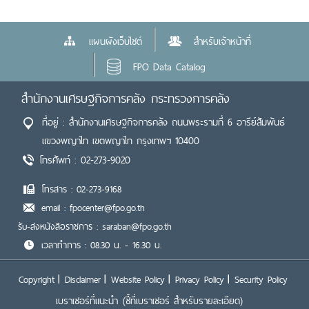
แผนผังเว็บไซต์
สำหรับเจ้าหน้าที่
FPO Data Catalog
สำนักงานเศรษฐกิจการคลัง กระทรวงการคลัง
ที่อยู่ : สำนักงานเศรษฐกิจการคลัง ถนนพระรามที่ 6 อารีย์สัมพันธ์
แขวงพญาไท เขตพญาไท กรุงเทพฯ 10400
โทรศัพท์ : 02-273-9020
โทรสาร : 02-273-9168
email : fpocenter@fpo.go.th
รับ-ส่งหนังสือราชการ : saraban@fpo.go.th
เวลาทำการ : 08.30 น. - 16.30 น.
Copyright
Disclaimer
Website Policy
Privacy Policy
Security Policy
เบราเซอร์ที่แนะนำ
(ชี้ที่เบราเซอร์ สำหรับรายละเอียด)