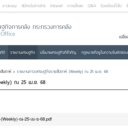
e-Library
สมัครรับข่าวสาร
Intranet
ดาวน์โหลด
Q&A
ร้องเรียนทั่วไป
ร
ษฐกิจการคลัง กระทรวงการคลัง
 Office
เปลี
ถิติ
รายงานเศรษฐกิจ
นโยบายเศรษฐกิจที่สำคัญ
กฎหมายที่อยู่ในความรับผิดชอ
สัปดาห์
>
รายงานภาวะเศรษฐกิจรายสัปดาห์ (Weekly) ณ 25 เม.ย. 68
ekly) ณ 25 เม.ย. 68
(Weekly)-ณ-25-เม-ย-68.pdf