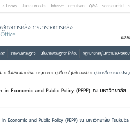
e-Library
สมัครรับข่าวสาร
Intranet
ดาวน์โหลด
Q&A
ร้องเรียนทั่วไป
ร
ษฐกิจการคลัง กระทรวงการคลัง
 Office
เปลี
ถิติ
รายงานเศรษฐกิจ
นโยบายเศรษฐกิจที่สำคัญ
กฎหมายที่อยู่ในความรับผิดชอ
รม
>
ส่วนพัฒนาทรัพยากรบุคคล
>
ทุนศึกษา/ทุนฝึกอบรม
>
ทุนการศึกษาระดับปริ
 in Economic and Public Policy (PEPP) ณ มหาวิทยาลัย
in Economic and Public Policy (PEPP) ณ มหาวิทยาลัย Tsukuba