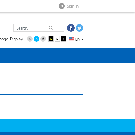
Close menu
Open menu
Sign in
ange Display :
EN